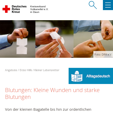
Kreisverband
Vulkaneifel e.V.
in Daun
Foto: DRK e.V.
Angebote
Erste Hilfe
Kleiner Lebensretter
Blutungen: Kleine Wunden und starke
Blutungen
Von der kleinen Bagatelle bis hin zur ordentlichen