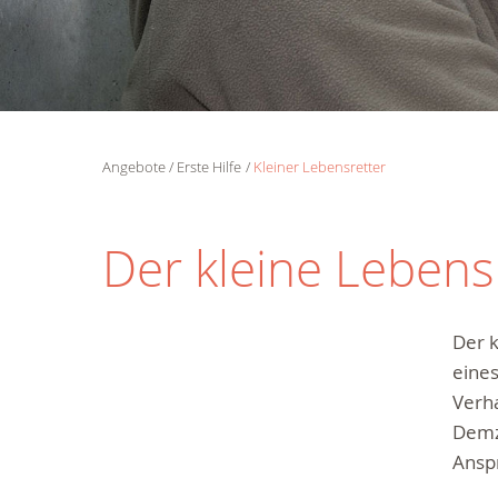
Angebote
Erste Hilfe
Kleiner Lebensretter
Der kleine Lebens
Der k
eines
Verha
Demzu
Anspr