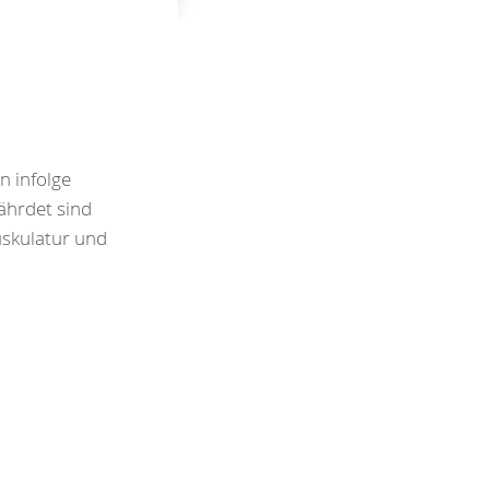
n infolge
ährdet sind
uskulatur und