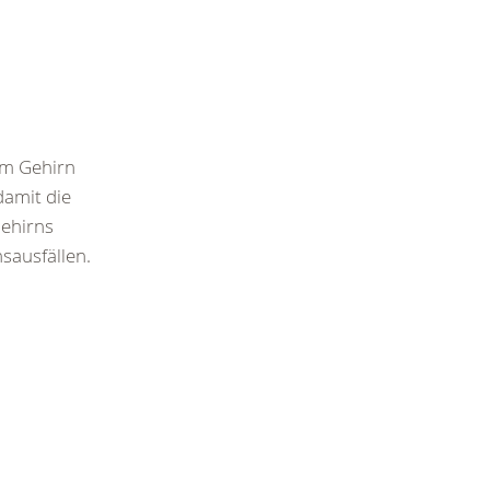
im Gehirn
damit die
Gehirns
sausfällen.