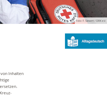
Foto: F. Siewert / DRK e.V.
 von Inhalten
chtige
 ersetzen.
Kreuz-