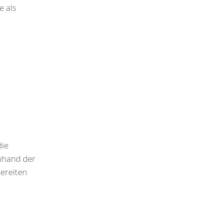
e als
die
anhand der
bereiten