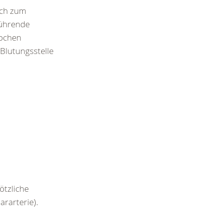
rch zum
führende
nochen
 Blutungsstelle
ötzliche
ararterie).