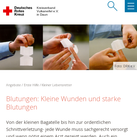
Kreisverband
Vulkaneifel e.V.
in Daun
Foto: DRK e.V.
Angebote
Erste Hilfe
Kleiner Lebensretter
Blutungen: Kleine Wunden und starke
Blutungen
Von der kleinen Bagatelle bis hin zur ordentlichen
Schnittverletzung- jede Wunde muss sachgerecht versorgt
und wenn nötig einem Arzt gezeigt werden. Auch ein