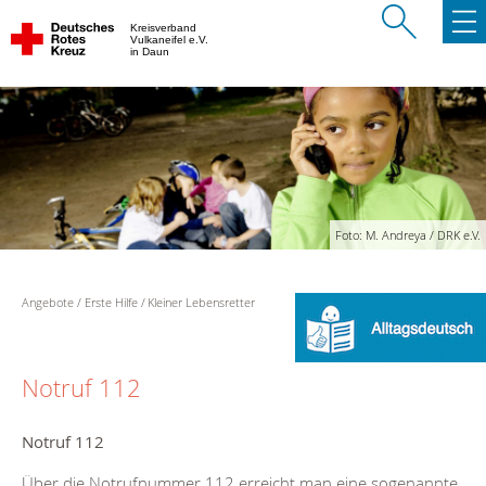
Kreisverband
Vulkaneifel e.V.
in Daun
Foto: M. Andreya / DRK e.V.
Angebote
Erste Hilfe
Kleiner Lebensretter
Notruf 112
Notruf 112
Über die Notrufnummer 112 erreicht man eine sogenannte