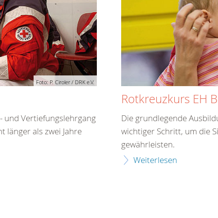
Foto: P. Ciroler / DRK e.V.
)
Rotkreuzkurs EH Bi
gs- und Vertiefungslehrgang
Die grundlegende Ausbildun
ht länger als zwei Jahre
wichtiger Schritt, um die S
gewährleisten.
Weiterlesen