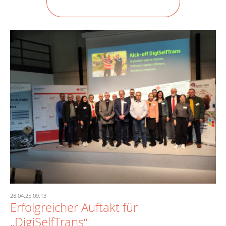
28.04.25 09:13
Erfolgreicher Auftakt für
„DigiSelfTrans“