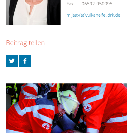
Fax: 06592-950095
m.jaax(at)vulkaneifel.drk.de
Beitrag teilen