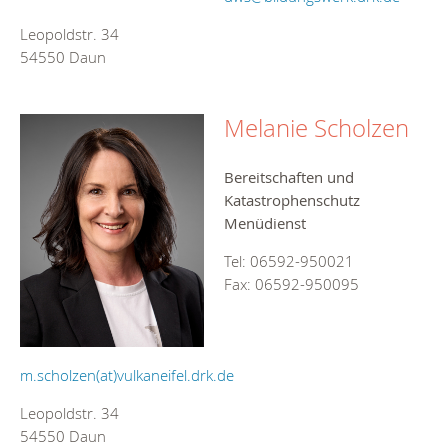
Leopoldstr. 34
54550 Daun
Melanie Scholzen
Bereitschaften und
Katastrophenschutz
Menüdienst
Tel: 06592-950021
Fax: 06592-950095
m.scholzen(at)vulkaneifel.drk.de
Leopoldstr. 34
54550 Daun