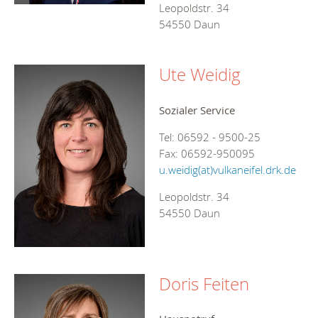
Leopoldstr. 34
54550 Daun
Ute Weidig
Sozialer Service
Tel: 06592 - 9500-25
Fax: 06592-950095
u.weidig(at)vulkaneifel.drk.de
Leopoldstr. 34
54550 Daun
Doris Feiten