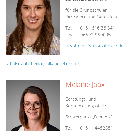
für die Grundschulen
Birresborn und Gerolstein
Tel: 0151 616 36 841
Fax: 06592-950095
n.wuttgen@vulkaneifel.drk.de
schulsozialarbeit(at)vulkaneifel.drk.de
Melanie Jaax
Beratungs- und
Koordinierungsstelle
Schwerpunkt „Demenz"
Tel: 01511-4452381