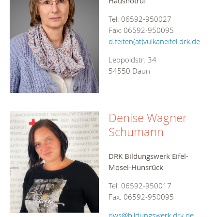
Hausnotruf
Tel: 06592-950027
Fax: 06592-950095
d.feiten(at)vulkaneifel.drk.de
Leopoldstr. 34
54550 Daun
Denise Wagner
Schumann
DRK Bildungswerk Eifel-
Mosel-Hunsrück
Tel: 06592-950017
Fax: 06592-950095
dws@bildungswerk.drk.de