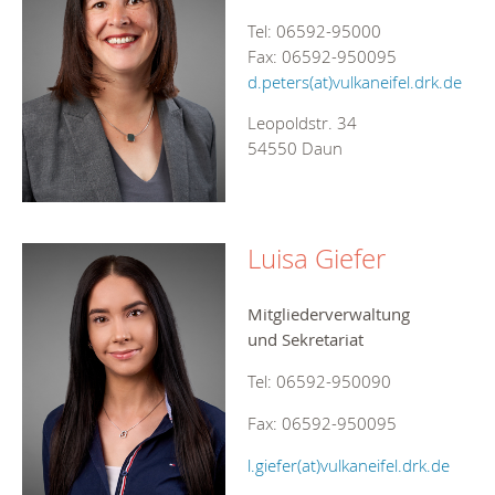
Tel: 06592-95000
Fax: 06592-950095
d.peters(at)vulkaneifel.drk.de
Leopoldstr. 34
54550 Daun
Luisa Giefer
Mitgliederverwaltung
und Sekretariat
Tel: 06592-950090
Fax: 06592-950095
l.giefer(at)vulkaneifel.drk.de